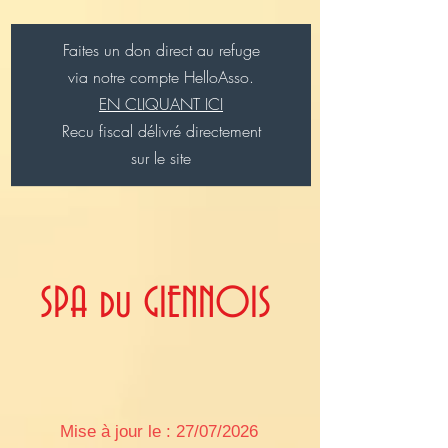
Faites un don direct au refuge
via notre compte HelloAsso.
EN CLIQUANT ICI
Recu fiscal délivré directement
sur le site
SPA du GIENNOIS
Mise à jour le : 27/07/2026