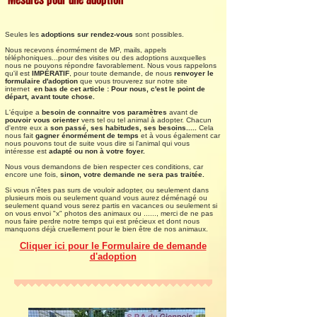
Mesures pour une adoption
Seules les
adoptions sur rendez-vous
sont possibles.
Nous recevons énormément de MP, mails, appels
téléphoniques...pour des visites ou des adoptions auxquelles
nous ne pouvons répondre favorablement. Nous vous rappelons
qu'il est
IMPÉRATIF
, pour toute demande, de nous
renvoyer le
formulaire d'adoption
que vous trouverez sur notre site
internet
en bas de cet article :
Pour nous, c'est le point de
départ, avant toute chose.
L'équipe a
besoin de connaitre vos paramètres
avant de
pouvoir vous orienter
vers tel ou tel animal à adopter. Chacun
d'entre eux a
son passé, ses habitudes, ses besoins.....
Cela
nous fait
gagner énormément de temps
et à vous également car
nous pouvons tout de suite vous dire si l'animal qui vous
intéresse est
adapté ou non à votre foyer.
Nous vous demandons de bien respecter ces conditions, car
encore une fois,
sinon, votre demande ne sera pas traitée.
Si vous n'êtes pas surs de vouloir adopter, ou seulement dans
plusieurs mois ou seulement quand vous aurez déménagé ou
seulement quand vous serez partis en vacances ou seulement si
on vous envoi "x" photos des animaux ou ......, merci de ne pas
nous faire perdre notre temps qui est précieux
et dont nous
manquons déjà cruellement pour le bien être de nos animaux.
Cliquer ici pour le Formulaire de demande
d'adoption