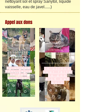
nettoyant sol et spray Sanytol, liquide
vaisselle, eau de javel......)
Appel aux dons
Don direct pour notre
Don mensuel d'1€
refuge via le site
directement pour
HELLOASSO
notre refuge via
Recu fiscal délivré
le site Teaming
directement sur le site
JE CLIQUE ICI
JE CLIQUE ICI
Je clique
Je clique
pour faire
pour faire
un don
un don
ponctuel
d'1€ par
mois
Hello
Teami
Asso
ng