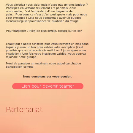
Vous aimeriez nous aider mais n'avez pas un gros budget ?
Participez en versant seulement 1 € par mois, c'est
raisonnable, c'est l'équivalent d'une baguette de
pain... Pour vous ce n'est qu'un petit geste mais pour nous
c'est immense ! Cela nous permettra d'avoir un budget
mensuel régulier pour financer le quotidien du refuge.
Pour participer ? Rien de plus simple, cliquez sur ce lien
Il faut tout d'abord s'inscrire puis vous recevrez un mail dans
lequel il y aura un lien pour valider votre inscription (il est
possible que vous receviez le mail 1 ou 2 jours après votre
inscription). Une fois votre inscription validée, vous pouvez
rejoindre notre groupe !
Merci de partager un maximum notre appel car chaque
participation compte.
Nous comptons sur votre soutien.
Lien pour devenir teamer
Partenariat