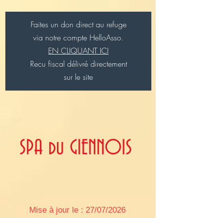
Faites un don direct au refuge
via notre compte HelloAsso.
EN CLIQUANT ICI
Recu fiscal délivré directement
sur le site
SPA du GIENNOIS
Mise à jour le : 27/07/2026