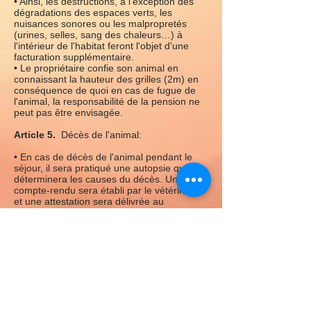
• Ainsi, les destructions, à l'exception des
dégradations des espaces verts, les
nuisances sonores ou les malpropretés
(urines, selles, sang des chaleurs…) à
l'intérieur de l'habitat feront l'objet d'une
facturation supplémentaire.
• Le propriétaire confie son animal en
connaissant la hauteur des grilles (2m) en
conséquence de quoi en cas de fugue de
l'animal, la responsabilité de la pension ne
peut pas être envisagée.
Article 5.
Décès de l'animal:
• En cas de décès de l'animal pendant le
séjour, il sera pratiqué une autopsie qui
déterminera les causes du décès. Un
compte-rendu sera établi par le vétérinaire
et une attestation sera délivrée au
propriétaire, ceci à ses frais.
• Tout animal âgé de 12 ans ou plus ne sera
pas autopsié sauf demande expresse du
déposant.
Article 6.
Abandon:
• Au cas où l'animal ne pourrait être repris à
la date prévue au contrat, le client s'engage