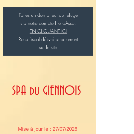
Faites un don direct au refuge
via notre compte HelloAsso.
EN CLIQUANT ICI
Recu fiscal délivré directement
sur le site
SPA du GIENNOIS
Mise à jour le : 27/07/2026